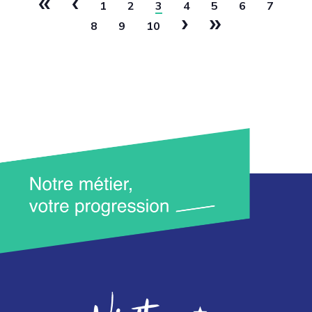
«
‹
1
2
3
4
5
6
7
›
»
8
9
10