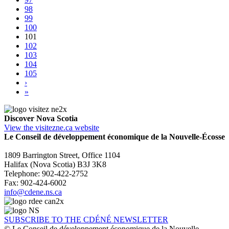
98
99
100
101
102
103
104
105
›
»
Discover Nova Scotia
View the visitezne.ca website
Le Conseil de développement économique de la Nouvelle-Écosse
1809 Barrington Street, Office 1104
Halifax (Nova Scotia) B3J 3K8
Telephone: 902-422-2752
Fax: 902-424-6002
info@cdene.ns.ca
SUBSCRIBE TO THE CDÉNÉ NEWSLETTER
© Le Conseil de développement économique de la Nouvelle-