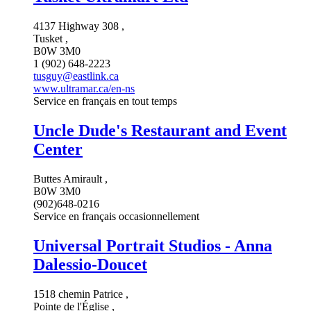
4137 Highway 308 ,
Tusket ,
B0W 3M0
1 (902) 648-2223
tusguy@eastlink.ca
www.ultramar.ca/en-ns
Service en français en tout temps
Uncle Dude's Restaurant and Event
Center
Buttes Amirault ,
B0W 3M0
(902)648-0216
Service en français occasionnellement
Universal Portrait Studios - Anna
Dalessio-Doucet
1518 chemin Patrice ,
Pointe de l'Église ,