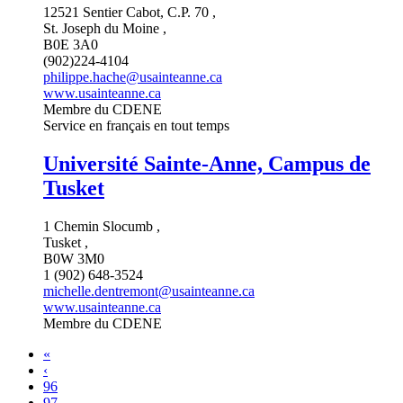
12521 Sentier Cabot, C.P. 70 ,
St. Joseph du Moine ,
B0E 3A0
(902)224-4104
philippe.hache@usainteanne.ca
www.usainteanne.ca
Membre du CDENE
Service en français en tout temps
Université Sainte-Anne, Campus de
Tusket
1 Chemin Slocumb ,
Tusket ,
B0W 3M0
1 (902) 648-3524
michelle.dentremont@usainteanne.ca
www.usainteanne.ca
Membre du CDENE
«
‹
96
97