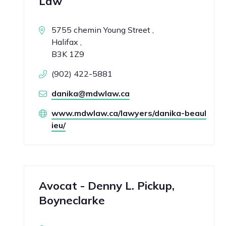
Law
5755 chemin Young Street ,
Halifax ,
B3K 1Z9
(902) 422-5881
danika@mdwlaw.ca
www.mdwlaw.ca/lawyers/danika-beaul
ieu/
Avocat - Denny L. Pickup,
Boyneclarke