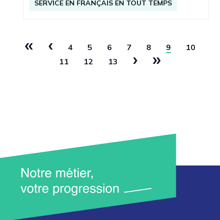
SERVICE EN FRANÇAIS EN TOUT TEMPS
«
‹
4
5
6
7
8
9
10
›
»
11
12
13