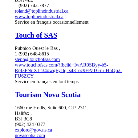
1 (902) 742-7877
roland@toplineindustrial.ca
www.toplineindustrial.ca
Service en français occasionnellement
Touch of SAS
Pubnico-Ouest-le-Bas ,
1 (902) 648-8615
steph@touchofsas.com
www.touchofsas.com/?fbclid=IwAR0SByy-b5-
Rpf3FNuXTf34owgFyJIq_s431oc9FPzTGruJHhQo2-
FU6ZCY
Service en français en tout temps
Tourism Nova Scotia
1660 rue Hollis, Suite 600, C.P. 2311 ,
Halifax ,
B3J 3C8
(902) 424-0377
explore@gov.ns.ca
novascotia.com