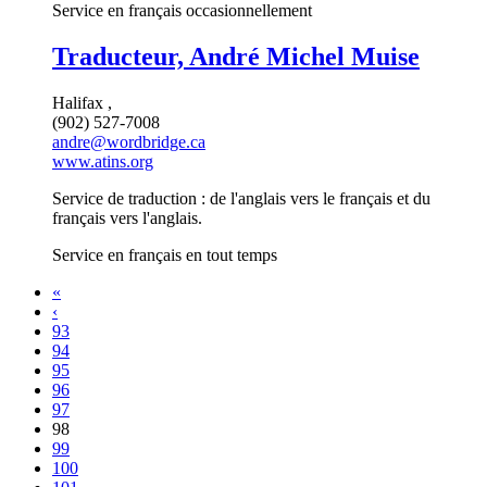
Service en français occasionnellement
Traducteur, André Michel Muise
Halifax ,
(902) 527-7008
andre@wordbridge.ca
www.atins.org
Service de traduction : de l'anglais vers le français et du
français vers l'anglais.
Service en français en tout temps
«
‹
93
94
95
96
97
98
99
100