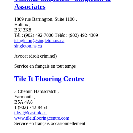
Associates
1809 rue Barrington, Suite 1100 ,
Halifax ,
B3J 3K8
Tél : (902) 492-7000 Téléc : (902) 492-4309
tsingleton@singleton.ns.ca
singleton.ns.ca
Avocat (droit criminel)
Service en français en tout temps
Tile It Flooring Centre
3 Chemin Hardscratch ,
Yarmouth ,
B5A 4A8
1 (902) 742-8453
tile-it@eastink.ca
www.tileitflooringcentre.com
Service en français occasionnellement