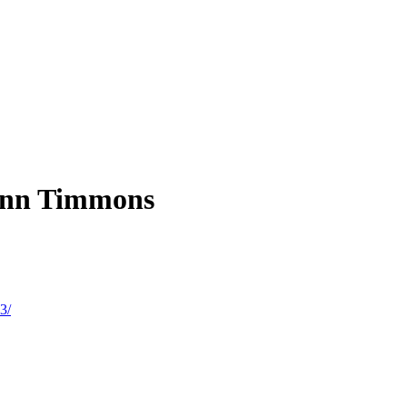
ann Timmons
3/