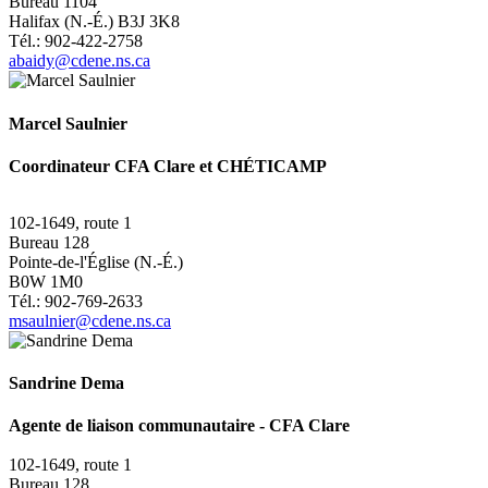
Bureau 1104
Halifax (N.-É.) B3J 3K8
Tél.:
902-422-2758
abaidy@cdene.ns.ca
Marcel Saulnier
Coordinateur
CFA Clare et CHÉTICAMP
102-1649, route 1
Bureau 128
Pointe-de-l'Église (N.-É.)
B0W 1M0
Tél.: 902-769-2633
msaulnier@cdene.ns.ca
Sandrine Dema
Agente de liaison communautaire - CFA Clare
102-1649, route 1
Bureau 128