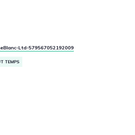
LeBlanc-Ltd-579567052192009
UT TEMPS