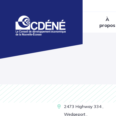
À
propos
2473 Highway 334 ,
Wedgeport ,