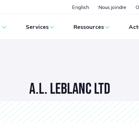
English
Nous joindre
O
Services
Ressources
Act
A.L. LEBLANC LTD