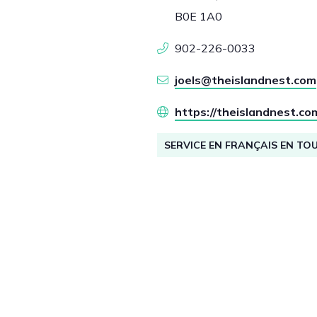
B0E 1A0
902-226-0033
joels@theislandnest.com
https://theislandnest.co
SERVICE EN FRANÇAIS EN TO