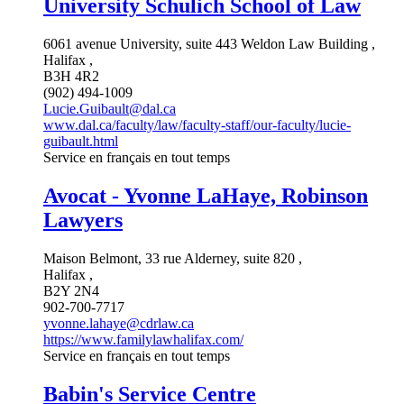
University Schulich School of Law
6061 avenue University, suite 443 Weldon Law Building ,
Halifax ,
B3H 4R2
(902) 494-1009
Lucie.Guibault@dal.ca
www.dal.ca/faculty/law/faculty-staff/our-faculty/lucie-
guibault.html
Service en français en tout temps
Avocat - Yvonne LaHaye, Robinson
Lawyers
Maison Belmont, 33 rue Alderney, suite 820 ,
Halifax ,
B2Y 2N4
902-700-7717
yvonne.lahaye@cdrlaw.ca
https://www.familylawhalifax.com/
Service en français en tout temps
Babin's Service Centre