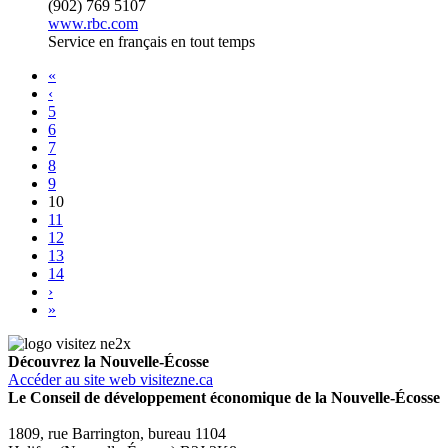
(902) 769 5107
www.rbc.com
Service en français en tout temps
«
‹
5
6
7
8
9
10
11
12
13
14
›
»
Découvrez la Nouvelle-Écosse
Accéder au site web visitezne.ca
Le Conseil de développement économique de la Nouvelle-Écosse
1809, rue Barrington, bureau 1104