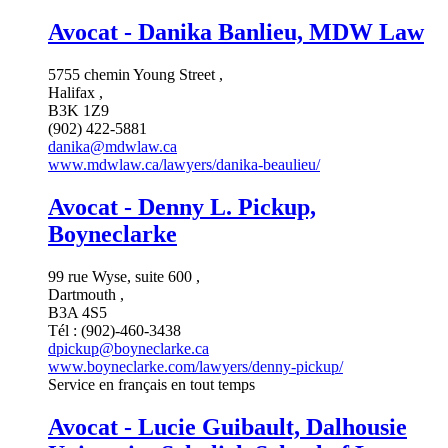
Avocat - Danika Banlieu, MDW Law
5755 chemin Young Street ,
Halifax ,
B3K 1Z9
(902) 422-5881
danika@mdwlaw.ca
www.mdwlaw.ca/lawyers/danika-beaulieu/
Avocat - Denny L. Pickup,
Boyneclarke
99 rue Wyse, suite 600 ,
Dartmouth ,
B3A 4S5
Tél : (902)-460-3438
dpickup@boyneclarke.ca
www.boyneclarke.com/lawyers/denny-pickup/
Service en français en tout temps
Avocat - Lucie Guibault, Dalhousie