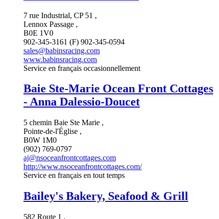
7 rue Industrial, CP 51 ,
Lennox Passage ,
B0E 1V0
902-345-3161 (F) 902-345-0594
sales@babinsracing.com
www.babinsracing.com
Service en français occasionnellement
Baie Ste-Marie Ocean Front Cottages
- Anna Dalessio-Doucet
5 chemin Baie Ste Marie ,
Pointe-de-l'Église ,
B0W 1M0
(902) 769-0797
aj@nsoceanfrontcottages.com
http://www.nsoceanfrontcottages.com/
Service en français en tout temps
Bailey's Bakery, Seafood & Grill
582 Route 1 ,