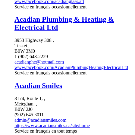
www.facebook.com/acadianglass.art
Service en français occasionnellement
Acadian Plumbing & Heating &
Electrical Ltd
3953 Highway 308 ,
Tusket ,
B0W 3M0
1 (902) 648-2229
acadianphe@hotmail.com
www.facebook.com/AcadianPlumbingHeatingElectricalLtd
Service en français occasionnellement
Acadian Smiles
8174, Route 1, ,
Meteghan, ,
B0W 2J0
(902) 645 3011
admin@acadiansmiles.com
https://www.acadiansmiles.ca/site/home
Service en français en tout temps