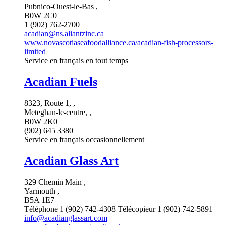
Pubnico-Ouest-le-Bas ,
B0W 2C0
1 (902) 762-2700
acadian@ns.aliantzinc.ca
www.novascotiaseafoodalliance.ca/acadian-fish-processors-
limited
Service en français en tout temps
Acadian Fuels
8323, Route 1, ,
Meteghan-le-centre, ,
B0W 2K0
(902) 645 3380
Service en français occasionnellement
Acadian Glass Art
329 Chemin Main ,
Yarmouth ,
B5A 1E7
Téléphone 1 (902) 742-4308 Télécopieur 1 (902) 742-5891
info@acadianglassart.com