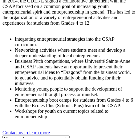
In 2014, the CDÉNÉ signed a collaborative agreement with the
CSAP focussed on a common goal of increasing youth
entrepreneurial spirit and entrepreneurship in general. This has led to
the organization of a variety of entrepreneurial activities and
experiences for students from Grades 4 to 12:
Integrating entrepreneurial strategies into the CSAP
curriculum.
Networking activities where students meet and develop a
deeper understanding of local entrepreneurs.
Business Pitch competitions, where Université Sainte-Anne
and CSAP students have an opportunity to present their
entrepreneurial ideas to “Dragons” from the business world,
to get advice and to potentially obtain funding for their
initiatives.
Mentoring young people to support the development of
entrepreneurial thought process or mindset.
Entrepreneurship boot camps for students from Grades 4 to 6
with the Écoles Plus (Schools Plus) team of the CSAP.
Workshops for youth on current topics related to
entrepreneurship.
Contact us to learn more