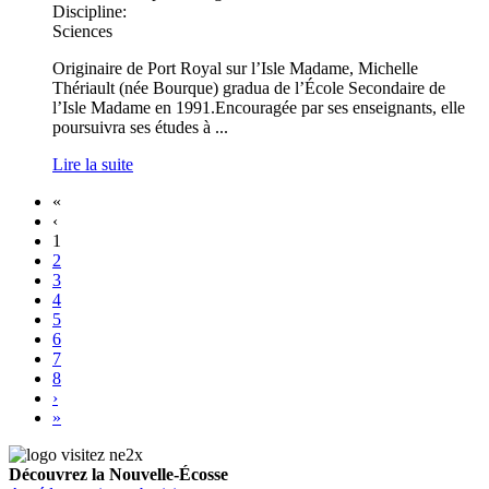
Discipline:
Sciences
Originaire de Port Royal sur l’Isle Madame, Michelle
Thériault (née Bourque) gradua de l’École Secondaire de
l’Isle Madame en 1991.Encouragée par ses enseignants, elle
poursuivra ses études à ...
Lire la suite
«
‹
1
2
3
4
5
6
7
8
›
»
Découvrez la Nouvelle-Écosse